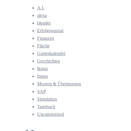
A.I.
alexa
blender
Erfolgsjournal
Finanzen
Flüche
Gartenkalender
Geschichten
Ikigai
Immo
Morgen & Übermorgen
SAP
Simulation
Tagebuch
Uncategorized