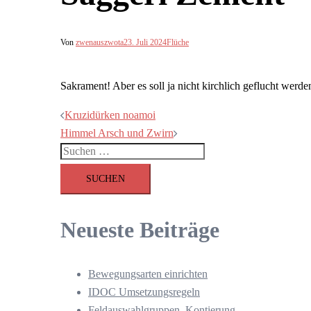
Von
zwenauszwota
23. Juli 2024
Flüche
Sakrament! Aber es soll ja nicht kirchlich geflucht werde
Beitragsnavigation
Kruzidürken noamoi
Himmel Arsch und Zwirn
Suchen
nach:
Neueste Beiträge
Bewegungsarten einrichten
IDOC Umsetzungsregeln
Feldauswahlgruppen, Kontierung,